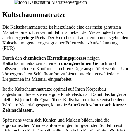
Kaltschaummatratze
Die Kaltschaummatratze ist hierzulande eine der meist genutzten
Matratzenarten. Der Grund dafür ist neben der Vielseitigkeit meist
auch der
geringe Preis
. Der Kern besteht aus dem namensgebenden
Kaltschaum, genauer gesagt einer Polyurethan-Aufschäumung
(PUR).
Durch den
chemischen Herstellungsprozess
neigen
Kaltschaummatratzen zu einem
unangenehmen Geruch
und
müssen nach dem Kauf meist mehrere Tage ausgelüftet werden. Um
körpergerechten Schlafkomfort zu bieten, werden verschiedene
Liegezonen ins Material eingearbeitet.
Ist die Kaltschaummatratze optimal auf Ihren Körperbau
abgestimmt, bietet sie eine gute Punktelastizität. Damit das länger so
bleibt, ist jedoch die Qualität der Kaltschaummatratze entscheidend.
Wird am Material gespart, kann die
Stützkraft schon nach kurzer
Zeit nachlassen
.
Spätestens wenn sich Kuhlen und Mulden bilden, sind die
ergonomischen Mindestanforderungen für gesunden Schlaf meist
nicht mehr erfüllt. Deshalb sollten Sie beim Kauf auf ein möglichst