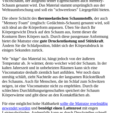
Viscoschaum, der aufgrund seiner Eigenschaften auch Memory-
Schaum genannt wird. Das Material stammt ursprünglich aus der
Weltraumforschung und soll ein "schwereloses" Liegegefühl bieten.
Die obere Schicht des
thermoelastischen Schaumstoffs
, der auch
"Memory Foam" (englisch: Gedächtnis-Schaum) genannt wird, soll
sich ideal an die Körperform anpassen. Üben Sie durch Ihr
Körpergewicht Druck auf den Schaum aus, formt dieser die
Konturen Ihres Körpers nach. Durch diese passgenaue Anformung
bietet die Matratze eine
gute Druckentlastung und Stützkraft
.
Ändern Sie die Schlafposition, bildet sich der Körperabdruck in
einigen Sekunden zurück.
Wie "träge" das Material ist, hängt jedoch von der äußeren
Temperatur ab. Je wärmer, desto weicher wird der Schaum. In der
kalten Jahreszeit und in unbeheizten Räumen kann sich eine
Viscomatratze deshalb ziemlich hart anfühlen. Wer noch dazu
unruhig schläft, zieht Nachteile aus der langsamen Rückstellkraft
des Schaums. Auch für Menschen, die im Schlaf zum Schwitzen
neigen, ist eine Viscomatratze nicht zu empfehlen. Durch die
schlechten Durchlüftungseigenschaften speichert der Schaum
Körperwärme und gibt diese an den Kontaktflächen ab.
Für eine möglichst hohe Haltbarkeit
sollte die Matratze regelmäßig
gewendet werden
und
benötigt einen Lattenrost
mit engen
Leistenabständen. Andernfalls kann es durch Druckstellen schnell