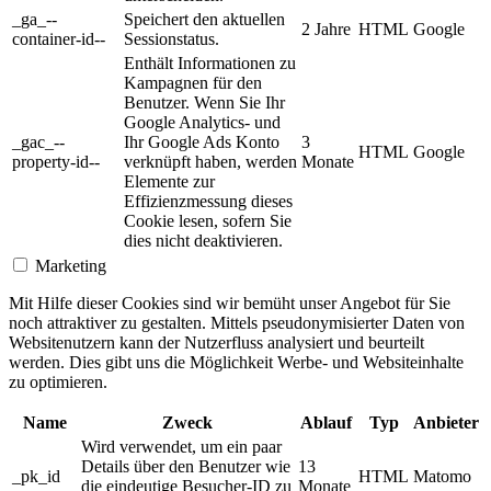
_ga_--
Speichert den aktuellen
2 Jahre
HTML
Google
container-id--
Sessionstatus.
Enthält Informationen zu
Kampagnen für den
Benutzer. Wenn Sie Ihr
Google Analytics- und
_gac_--
Ihr Google Ads Konto
3
HTML
Google
property-id--
verknüpft haben, werden
Monate
Elemente zur
Effizienzmessung dieses
Cookie lesen, sofern Sie
dies nicht deaktivieren.
Marketing
Mit Hilfe dieser Cookies sind wir bemüht unser Angebot für Sie
noch attraktiver zu gestalten. Mittels pseudonymisierter Daten von
Websitenutzern kann der Nutzerfluss analysiert und beurteilt
werden. Dies gibt uns die Möglichkeit Werbe- und Websiteinhalte
zu optimieren.
Name
Zweck
Ablauf
Typ
Anbieter
Wird verwendet, um ein paar
Details über den Benutzer wie
13
_pk_id
HTML
Matomo
die eindeutige Besucher-ID zu
Monate